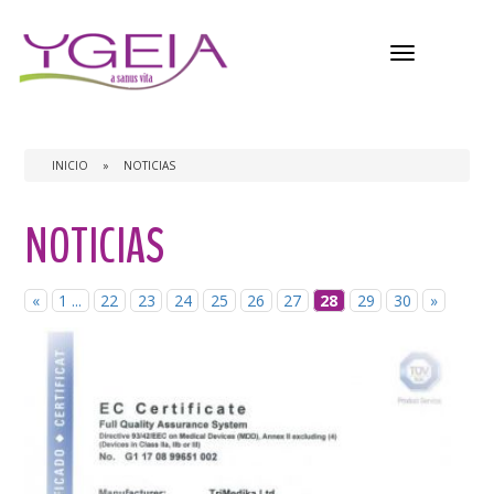
Menú
INICIO
»
NOTICIAS
NOTICIAS
«
1 ...
22
23
24
25
26
27
28
29
30
»