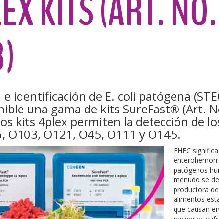
LEX KITS (ART. NO.
8)
 e identificación de E. coli patógena (STE
ible una gama de kits SureFast® (Art. N
os kits 4plex permiten la detección de l
, O103, O121, O45, O111 y O145.
EHEC significa 
enterohemorrá
patógenos hum
menudo se den
productora de 
alimentos es
que causan e
pacientes suf