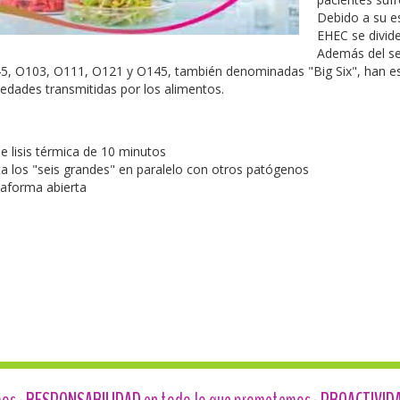
Debido a su es
EHEC se divide
Además del s
45, O103, O111, O121 y O145, también denominadas "Big Six", han es
dades transmitidas por los alimentos.
e lisis térmica de 10 minutos
ta los "seis grandes" en paralelo con otros patógenos
taforma abierta