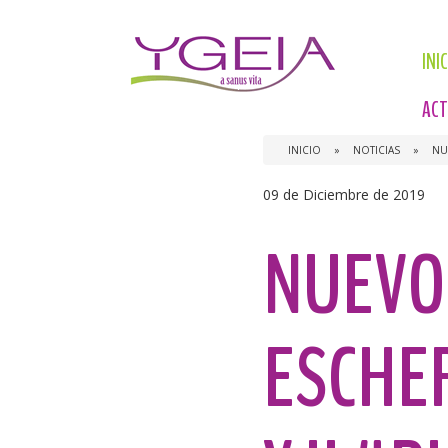
INI
ACT
INICIO
»
NOTICIAS
»
NU
09 de Diciembre de 2019
NUEVO
ESCHER