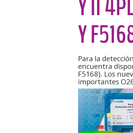
Y II 4P
Y F516
Para la detección
encuentra dispon
F5168). Los nuev
importantes O26