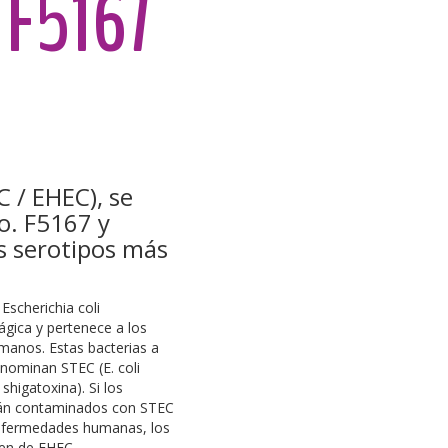
 F5167
C / EHEC), se
o. F5167 y
os serotipos más
Escherichia coli
gica y pertenece a los
anos. Estas bacterias a
ominan STEC (E. coli
shigatoxina). Si los
tán contaminados con STEC
nfermedades humanas, los
ren de EHEC.