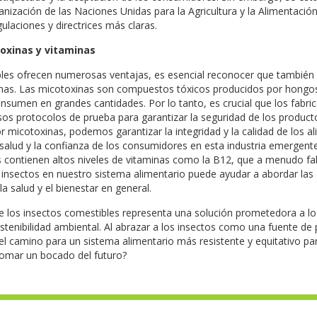
ización de las Naciones Unidas para la Agricultura y la Alimentació
ulaciones y directrices más claras.
oxinas y vitaminas
ibles ofrecen numerosas ventajas, es esencial reconocer que también 
nas. Las micotoxinas son compuestos tóxicos producidos por hongos
consumen en grandes cantidades. Por lo tanto, es crucial que los fabri
os protocolos de prueba para garantizar la seguridad de los producto
 micotoxinas, podemos garantizar la integridad y la calidad de los a
 salud y la confianza de los consumidores en esta industria emergent
s contienen altos niveles de vitaminas como la B12, que a menudo fal
 insectos en nuestro sistema alimentario puede ayudar a abordar las 
a salud y el bienestar en general.
e los insectos comestibles representa una solución prometedora a los
stenibilidad ambiental. Al abrazar a los insectos como una fuente de p
l camino para un sistema alimentario más resistente y equitativo par
tomar un bocado del futuro?