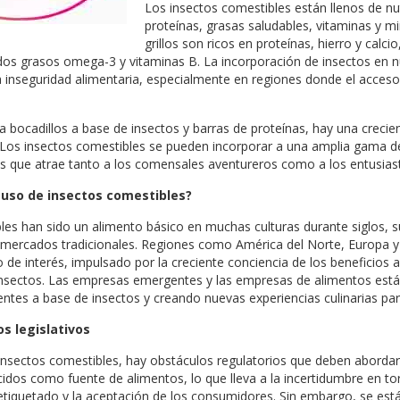
Los insectos comestibles están llenos de n
proteínas, grasas saludables, vitaminas y mi
grillos son ricos en proteínas, hierro y calc
cidos grasos omega-3 y vitaminas B. La incorporación de insectos en 
la inseguridad alimentaria, especialmente en regiones donde el acceso 
a bocadillos a base de insectos y barras de proteínas, hay una creci
Los insectos comestibles se pueden incorporar a una amplia gama de 
os que atrae tanto a los comensales aventureros como a los entusias
 uso de insectos comestibles?
bles han sido un alimento básico en muchas culturas durante siglos, 
 mercados tradicionales. Regiones como América del Norte, Europa y 
 interés, impulsado por la creciente conciencia de los beneficios a
insectos. Las empresas emergentes y las empresas de alimentos están
ntes a base de insectos y creando nuevas experiencias culinarias pa
s legislativos
 insectos comestibles, hay obstáculos regulatorios que deben aborda
idos como fuente de alimentos, lo que lleva a la incertidumbre en to
 etiquetado y la aceptación de los consumidores. Sin embargo, se es