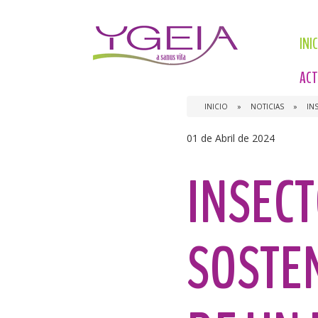
INI
ACT
INICIO
»
NOTICIAS
»
IN
01 de Abril de 2024
INSECT
SOSTE