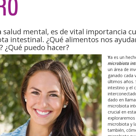
RO
 salud mental, es de vital importancia cu
ta intestinal. ¿Qué alimentos nos ayudan
? ¿Qué puedo hacer?
Y
a es un hech
microbiota int
un área de inv
ganado cada v
últimos años. 
intestino y el
interconectado
dado en llamar
microbiota in
crucial en est
exploraremos e
microbiota y 
también, cómo 