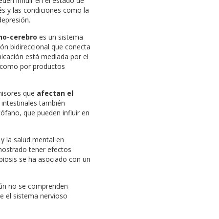
den influir en el estado de
és y las condiciones como la
depresión.
ino-cerebro
es un sistema
ón bidireccional que conecta
nicación está mediada por el
í como por productos
smisores que
afectan el
 intestinales también
ptófano, que pueden influir en
y la salud mental en
mostrado tener efectos
biosis se ha asociado con un
 aún no se comprenden
e el sistema nervioso