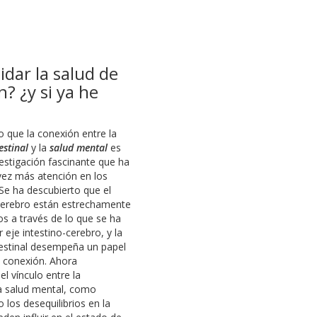
idar la salud de
? ¿y si ya he
o que la conexión entre la
estinal
y la
salud mental
es
estigación fascinante que ha
ez más atención en los
Se ha descubierto que el
 cerebro están estrechamente
s a través de lo que se ha
 eje intestino-cerebro, y la
testinal desempeña un papel
a conexión. Ahora
l vínculo entre la
la salud mental, como
los desequilibrios en la