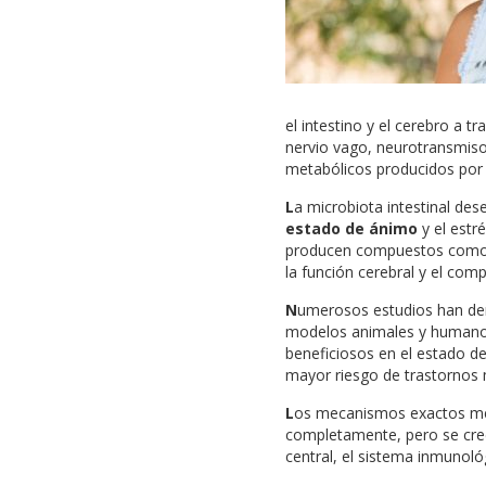
el intestino y el cerebro a 
nervio vago, neurotransmis
metabólicos producidos por l
L
a microbiota intestinal de
estado de ánimo
y el estr
producen compuestos como l
la función cerebral y el com
N
umerosos estudios han demo
modelos animales y humanos.
beneficiosos en el estado de
mayor riesgo de trastornos 
L
os mecanismos exactos medi
completamente, pero se cree
central, el sistema inmunológ