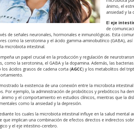
microbiota pue
ánimo, el estr
ansiedad y la 
E
l
eje intest
de comunicaci
través de señales neuronales, hormonales e inmunológicas. Esta comu
ores como la serotonina y el ácido gamma-aminobutírico (GABA), as
a microbiota intestinal.
sempeña un papel crucial en la producción y regulación de neurotran
és, como la serotonina, el GABA y la dopamina. Además, las bacterias
os ácidos grasos de cadena corta (
AGCC
) y los metabolitos del tri
portamiento.
strado la existencia de una conexión entre la microbiota intestinal 
 Por ejemplo, la administración de probióticos y prebióticos ha de
 ánimo y el comportamiento en estudios clínicos, mientras que la dis
mentales como la ansiedad y la depresión.
ante los cuales la microbiota intestinal influye en la salud mental
 que implican una combinación de efectos directos e indirectos sobr
ico y el eje intestino-cerebro.