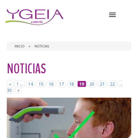
Menú
INICIO
»
NOTICIAS
NOTICIAS
«
1 ...
14
15
16
17
18
19
20
21
22
...
30
»