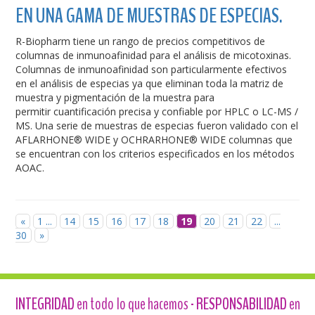
EN UNA GAMA DE MUESTRAS DE ESPECIAS.
R-Biopharm tiene un rango de precios competitivos de
columnas de inmunoafinidad para el análisis de micotoxinas.
Columnas de inmunoafinidad son particularmente efectivos
en el análisis de especias ya que eliminan toda la matriz de
muestra y pigmentación de la muestra para
permitir cuantificación precisa y confiable por HPLC o LC-MS /
MS. Una serie de muestras de especias fueron validado con el
AFLARHONE® WIDE y OCHRARHONE® WIDE columnas que
se encuentran con los criterios especificados en los métodos
AOAC.
«
1 ...
14
15
16
17
18
19
20
21
22
...
30
»
INTEGRIDAD
en todo lo que hacemos -
RESPONSABILIDAD
en