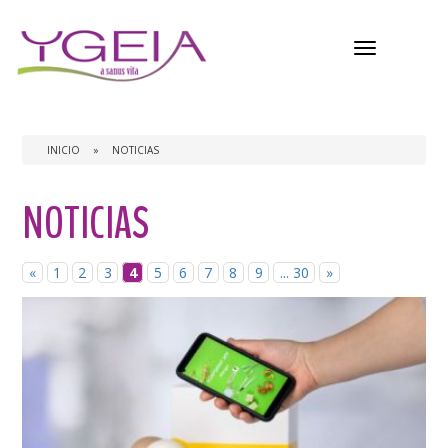
Menú
INICIO
»
NOTICIAS
NOTICIAS
«
1
2
3
4
5
6
7
8
9
... 30
»