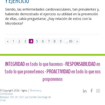
Y EJERCICIO
Siendo, las enfermedades cardiovasculares, tan prevalentes y,
habiendo demostrado el ejercicio su utilidad en la prevención
de ellas, cabía preguntarse; ¿hay relación de estos con la
Microbiota?
«
1
2
3
4
5
6
7
8
9
... 30
»
INTEGRIDAD
en todo lo que hacemos -
RESPONSABILIDAD
en
todo lo que prometemos -
PROACTIVIDAD
en todo lo que nos
proponemos
© Copyright 2026 - Ygeia |
Términos y
Condiciones
Badajoz 100, Of. 1421 Las Condes. Santiago de
Chile