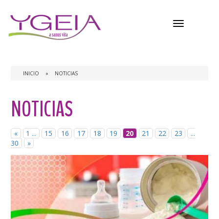
Menú
INICIO
»
NOTICIAS
NOTICIAS
«
1 ...
15
16
17
18
19
20
21
22
23
...
30
»