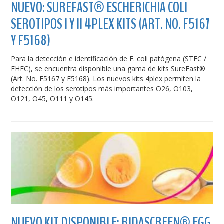
NUEVO: SUREFAST® ESCHERICHIA COLI
SEROTIPOS I Y II 4PLEX KITS (ART. NO. F5167
Y F5168)
Para la detección e identificación de E. coli patógena (STEC /
EHEC), se encuentra disponible una gama de kits SureFast®
(Art. No. F5167 y F5168). Los nuevos kits 4plex permiten la
detección de los serotipos más importantes O26, O103,
O121, O45, O111 y O145.
NUEVO KIT DISPONIBLE: RIDASCREEN® EGG