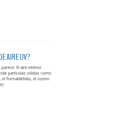
DE AIRE UV?
parece. El aire interior
sde partículas sólidas como
, el formaldehído, el ozono
V)