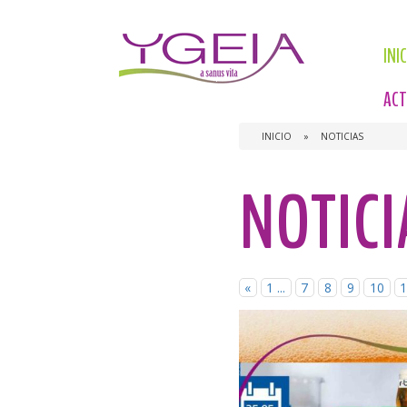
INI
ACT
INICIO
»
NOTICIAS
NOTICI
«
1 ...
7
8
9
10