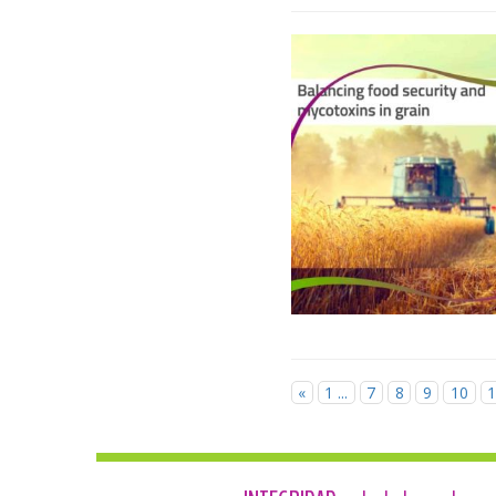
«
1 ...
7
8
9
10